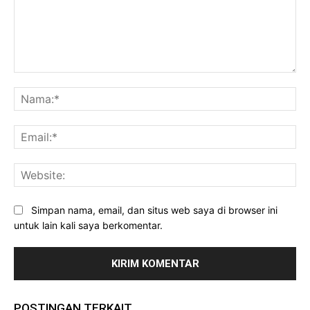
Komentar:
Na
Ema
Web
Simpan nama, email, dan situs web saya di browser ini
untuk lain kali saya berkomentar.
POSTINGAN TERKAIT