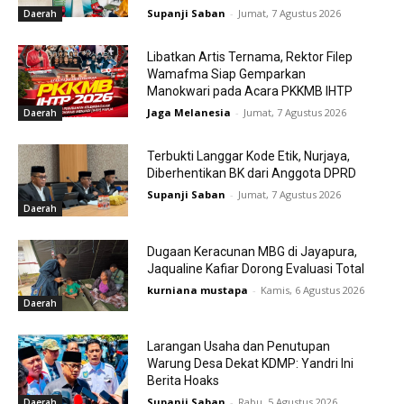
Supanji Saban
-
Jumat, 7 Agustus 2026
Daerah
Libatkan Artis Ternama, Rektor Filep
Wamafma Siap Gemparkan
Manokwari pada Acara PKKMB IHTP
Jaga Melanesia
-
Jumat, 7 Agustus 2026
Daerah
Terbukti Langgar Kode Etik, Nurjaya,
Diberhentikan BK dari Anggota DPRD
Supanji Saban
-
Jumat, 7 Agustus 2026
Daerah
Dugaan Keracunan MBG di Jayapura,
Jaqualine Kafiar Dorong Evaluasi Total
kurniana mustapa
-
Kamis, 6 Agustus 2026
Daerah
Larangan Usaha dan Penutupan
Warung Desa Dekat KDMP: Yandri Ini
Berita Hoaks
Supanji Saban
-
Rabu, 5 Agustus 2026
Daerah