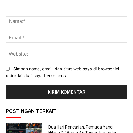
Komentar:
Na
Ema
Web
Simpan nama, email, dan situs web saya di browser ini
untuk lain kali saya berkomentar.
POSTINGAN TERKAIT
Dua Hari Pencarian. Pemuda Yang
Hilang Di Wisata Air Terjun Jembatan