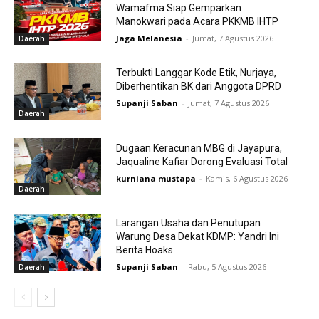
Wamafma Siap Gemparkan
Manokwari pada Acara PKKMB IHTP
Jaga Melanesia
-
Jumat, 7 Agustus 2026
Daerah
Terbukti Langgar Kode Etik, Nurjaya,
Diberhentikan BK dari Anggota DPRD
Supanji Saban
-
Jumat, 7 Agustus 2026
Daerah
Dugaan Keracunan MBG di Jayapura,
Jaqualine Kafiar Dorong Evaluasi Total
kurniana mustapa
-
Kamis, 6 Agustus 2026
Daerah
Larangan Usaha dan Penutupan
Warung Desa Dekat KDMP: Yandri Ini
Berita Hoaks
Supanji Saban
-
Rabu, 5 Agustus 2026
Daerah