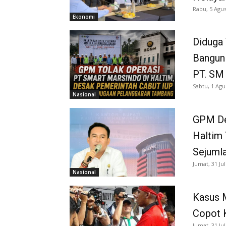
Rabu, 5 Agus
Ekonomi
Diduga 
Bangun
PT. SM
Sabtu, 1 Agu
Nasional
GPM De
Haltim 
Sejuml
Jumat, 31 Jul
Nasional
Kasus 
Copot 
Jumat, 31 Jul