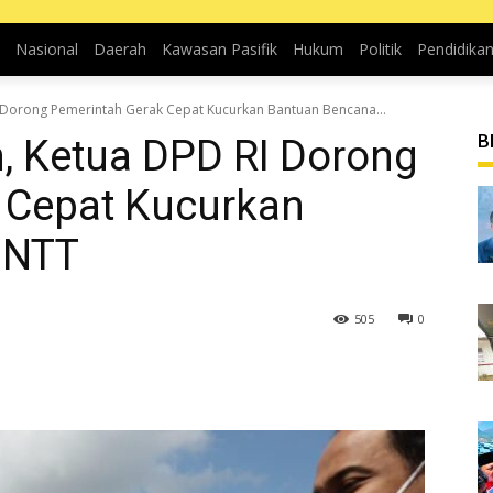
Nasional
Daerah
Kawasan Pasifik
Hukum
Politik
Pendidika
I Dorong Pemerintah Gerak Cepat Kucurkan Bantuan Bencana...
B
, Ketua DPD RI Dorong
 Cepat Kucurkan
 NTT
505
0