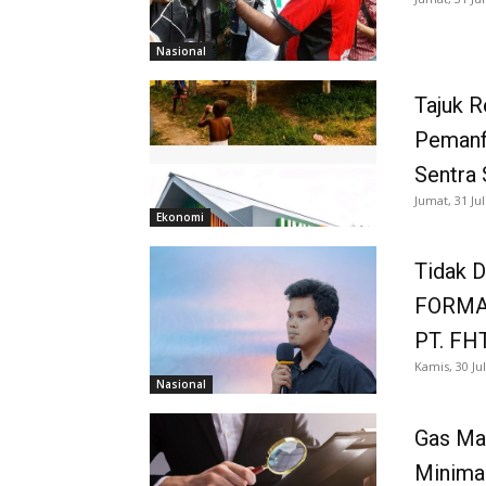
Nasional
Tajuk 
Pemanf
Sentra 
Jumat, 31 Jul
Ekonomi
Tidak D
FORMAP
PT. FH
Kamis, 30 Jul
Nasional
Gas Mas
Minima