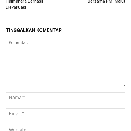
Halmahera Berhasil
Bersama PMI Malut
Dievakuasi
TINGGALKAN KOMENTAR
Komentar:
Na
Ema
Web