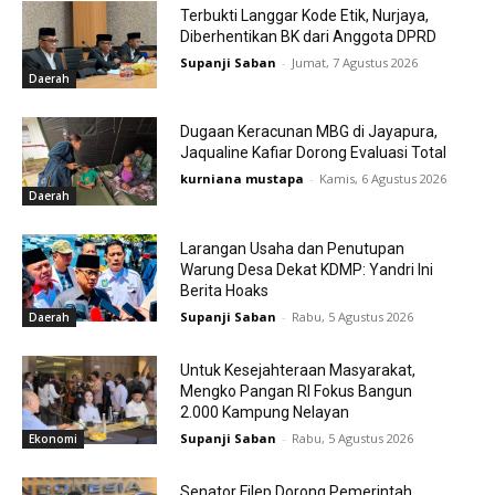
Terbukti Langgar Kode Etik, Nurjaya,
Diberhentikan BK dari Anggota DPRD
Supanji Saban
-
Jumat, 7 Agustus 2026
Daerah
Dugaan Keracunan MBG di Jayapura,
Jaqualine Kafiar Dorong Evaluasi Total
kurniana mustapa
-
Kamis, 6 Agustus 2026
Daerah
Larangan Usaha dan Penutupan
Warung Desa Dekat KDMP: Yandri Ini
Berita Hoaks
Supanji Saban
-
Rabu, 5 Agustus 2026
Daerah
Untuk Kesejahteraan Masyarakat,
Mengko Pangan RI Fokus Bangun
2.000 Kampung Nelayan
Supanji Saban
-
Rabu, 5 Agustus 2026
Ekonomi
Senator Filep Dorong Pemerintah