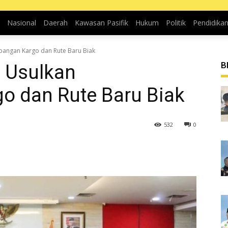
Nasional
Daerah
Kawasan Pasifik
Hukum
Politik
Pendidika
bangan Kargo dan Rute Baru Biak
B
p Usulkan
o dan Rute Baru Biak
532
0