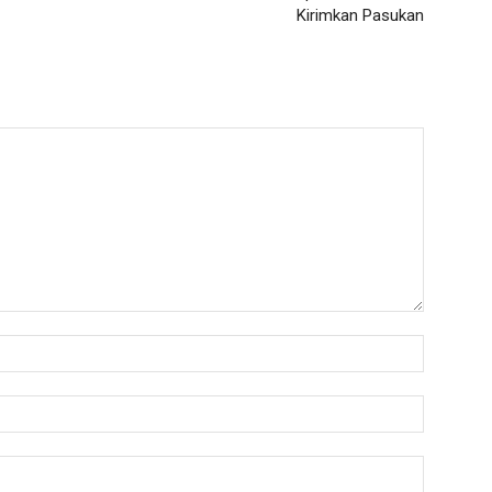
Kirimkan Pasukan
Nama:*
Email:*
Website: