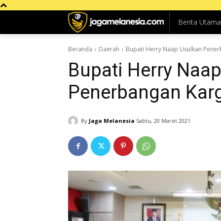
Berita Utama
Beranda
Daerah
Bupati Herry Naap Usulkan Pener
Bupati Herry Naa
Penerbangan Karg
By
Jaga Melanesia
Sabtu, 20 Maret 2021