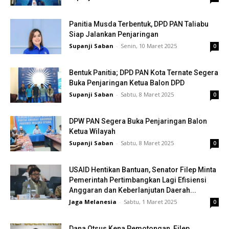
Panitia Musda Terbentuk, DPD PAN Taliabu
Siap Jalankan Penjaringan
Supanji Saban
-
Senin, 10 Maret 2025
0
Bentuk Panitia; DPD PAN Kota Ternate Segera
Buka Penjaringan Ketua Balon DPD
Supanji Saban
-
Sabtu, 8 Maret 2025
0
DPW PAN Segera Buka Penjaringan Balon
Ketua Wilayah
Supanji Saban
-
Sabtu, 8 Maret 2025
0
USAID Hentikan Bantuan, Senator Filep Minta
Pemerintah Pertimbangkan Lagi Efisiensi
Anggaran dan Keberlanjutan Daerah...
Jaga Melanesia
-
Sabtu, 1 Maret 2025
0
Dana Otsus Kena Pemotongan, Filep