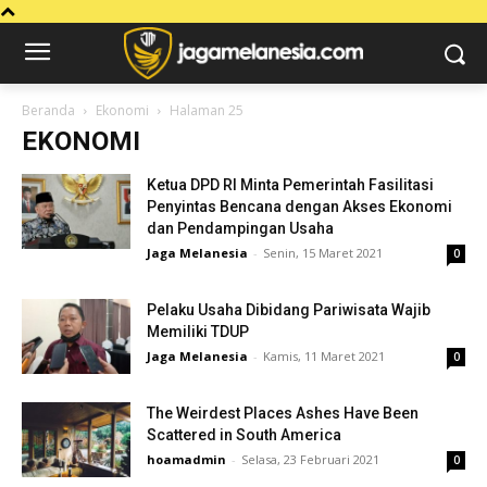
Beranda
Ekonomi
Halaman 25
EKONOMI
Ketua DPD RI Minta Pemerintah Fasilitasi
Penyintas Bencana dengan Akses Ekonomi
dan Pendampingan Usaha
Jaga Melanesia
-
Senin, 15 Maret 2021
0
Pelaku Usaha Dibidang Pariwisata Wajib
Memiliki TDUP
Jaga Melanesia
-
Kamis, 11 Maret 2021
0
The Weirdest Places Ashes Have Been
Scattered in South America
hoamadmin
-
Selasa, 23 Februari 2021
0