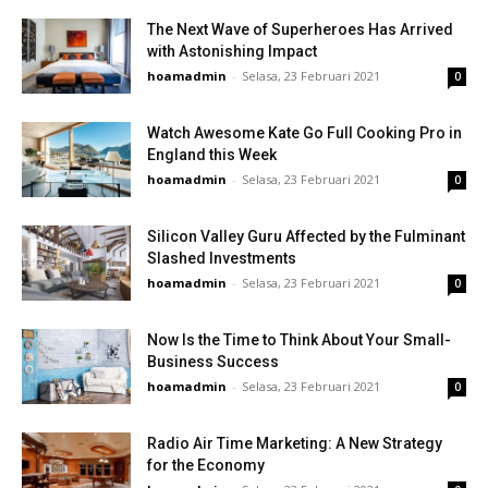
The Next Wave of Superheroes Has Arrived
with Astonishing Impact
hoamadmin
-
Selasa, 23 Februari 2021
0
Watch Awesome Kate Go Full Cooking Pro in
England this Week
hoamadmin
-
Selasa, 23 Februari 2021
0
Silicon Valley Guru Affected by the Fulminant
Slashed Investments
hoamadmin
-
Selasa, 23 Februari 2021
0
Now Is the Time to Think About Your Small-
Business Success
hoamadmin
-
Selasa, 23 Februari 2021
0
Radio Air Time Marketing: A New Strategy
for the Economy