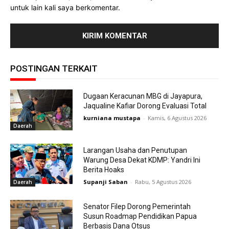
untuk lain kali saya berkomentar.
POSTINGAN TERKAIT
Dugaan Keracunan MBG di Jayapura,
Jaqualine Kafiar Dorong Evaluasi Total
kurniana mustapa
-
Kamis, 6 Agustus 2026
Daerah
Larangan Usaha dan Penutupan
Warung Desa Dekat KDMP: Yandri Ini
Berita Hoaks
Supanji Saban
-
Rabu, 5 Agustus 2026
Daerah
Senator Filep Dorong Pemerintah
Susun Roadmap Pendidikan Papua
Berbasis Dana Otsus