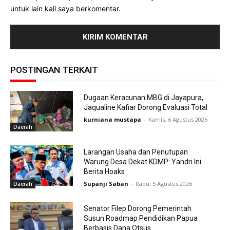
untuk lain kali saya berkomentar.
POSTINGAN TERKAIT
Dugaan Keracunan MBG di Jayapura,
Jaqualine Kafiar Dorong Evaluasi Total
kurniana mustapa
-
Kamis, 6 Agustus 2026
Daerah
Larangan Usaha dan Penutupan
Warung Desa Dekat KDMP: Yandri Ini
Berita Hoaks
Supanji Saban
-
Rabu, 5 Agustus 2026
Daerah
Senator Filep Dorong Pemerintah
Susun Roadmap Pendidikan Papua
Berbasis Dana Otsus