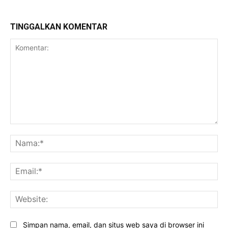
TINGGALKAN KOMENTAR
Komentar:
Na
Ema
Web
Simpan nama, email, dan situs web saya di browser ini