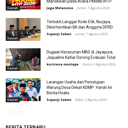
Manokwari pada Acara PKKMB IHTP
Jaga Melanesia
-
Jumat, 7 Agustus 2026
Daerah
Terbukti Langgar Kode Etik, Nurjaya,
Diberhentikan BK dari Anggota DPRD
Supanji Saban
-
Jumat, 7 Agustus 2026
Daerah
Dugaan Keracunan MBG di Jayapura,
Jaqualine Kafiar Dorong Evaluasi Total
kurniana mustapa
-
Kamis, 6 Agustus 2026
Daerah
Larangan Usaha dan Penutupan
Warung Desa Dekat KDMP: Yandri Ini
Berita Hoaks
Supanji Saban
-
Rabu, 5 Agustus 2026
Daerah
BERITA TERBARU