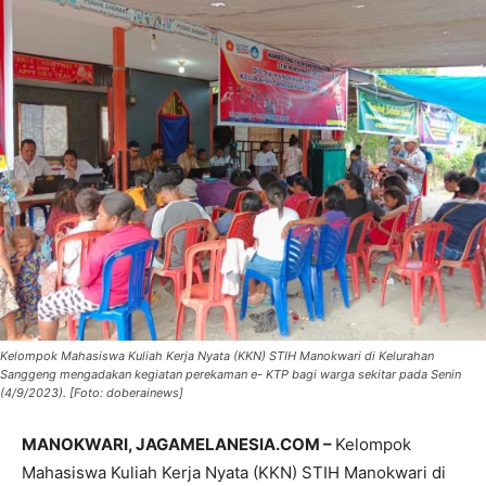
Kelompok Mahasiswa Kuliah Kerja Nyata (KKN) STIH Manokwari di Kelurahan
Sanggeng mengadakan kegiatan perekaman e- KTP bagi warga sekitar pada Senin
(4/9/2023). [Foto: doberainews]
MANOKWARI, JAGAMELANESIA.COM –
Kelompok
Mahasiswa Kuliah Kerja Nyata (KKN) STIH Manokwari di