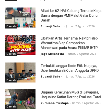
Milad ke-62: HMI Cabang Ternate Kerja
Sama dengan PMI Malut Gelar Donor
Darah
Supanji Saban
-
Jumat, 7 Agustus 2026
Daerah
Libatkan Artis Ternama, Rektor Filep
Wamafma Siap Gemparkan
Manokwari pada Acara PKKMB IHTP
Jaga Melanesia
-
Jumat, 7 Agustus 2026
Daerah
Terbukti Langgar Kode Etik, Nurjaya,
Diberhentikan BK dari Anggota DPRD
Supanji Saban
-
Jumat, 7 Agustus 2026
Daerah
Dugaan Keracunan MBG di Jayapura,
Jaqualine Kafiar Dorong Evaluasi Total
kurniana mustapa
-
Kamis, 6 Agustus 2026
Daerah