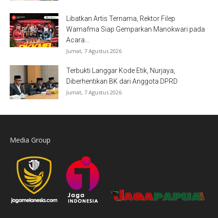
Libatkan Artis Ternama, Rektor Filep
Wamafma Siap Gemparkan Manokwari pada
Acara...
Jumat, 7 Agustus 2026
Terbukti Langgar Kode Etik, Nurjaya,
Diberhentikan BK dari Anggota DPRD
Jumat, 7 Agustus 2026
Media Group