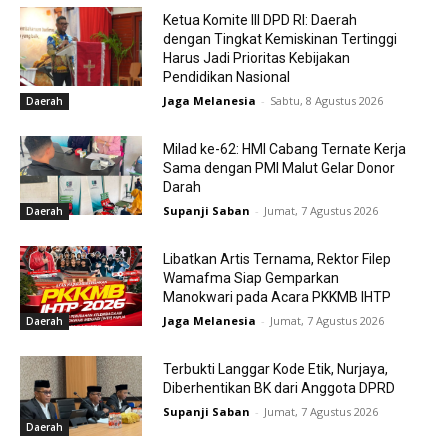
Ketua Komite III DPD RI: Daerah
dengan Tingkat Kemiskinan Tertinggi
Harus Jadi Prioritas Kebijakan
Pendidikan Nasional
Jaga Melanesia
-
Sabtu, 8 Agustus 2026
Daerah
Milad ke-62: HMI Cabang Ternate Kerja
Sama dengan PMI Malut Gelar Donor
Darah
Supanji Saban
-
Jumat, 7 Agustus 2026
Daerah
Libatkan Artis Ternama, Rektor Filep
Wamafma Siap Gemparkan
Manokwari pada Acara PKKMB IHTP
Jaga Melanesia
-
Jumat, 7 Agustus 2026
Daerah
Terbukti Langgar Kode Etik, Nurjaya,
Diberhentikan BK dari Anggota DPRD
Supanji Saban
-
Jumat, 7 Agustus 2026
Daerah