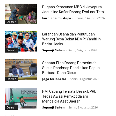
Dugaan Keracunan MBG di Jayapura,
Jaqualine Kafiar Dorong Evaluasi Total
kurniana mustapa
-
Kamis, 6 Agustus 2026
Daerah
Larangan Usaha dan Penutupan
Warung Desa Dekat KDMP: Yandri Ini
Berita Hoaks
Supanji Saban
-
Rabu, 5 Agustus 2026
Daerah
Senator Filep Dorong Pemerintah
Susun Roadmap Pendidikan Papua
Berbasis Dana Otsus
Jaga Melanesia
-
Senin, 3 Agustus 2026
Daerah
HMI Cabang Ternate Desak DPRD
Tegas Awasi Pemkot dalam
Mengelola Aset Daerah
Supanji Saban
-
Senin, 3 Agustus 2026
Daerah