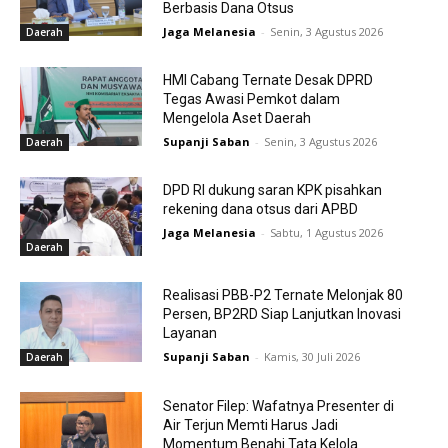
Berbasis Dana Otsus
Jaga Melanesia
-
Senin, 3 Agustus 2026
Daerah
HMI Cabang Ternate Desak DPRD
Tegas Awasi Pemkot dalam
Mengelola Aset Daerah
Supanji Saban
-
Senin, 3 Agustus 2026
Daerah
DPD RI dukung saran KPK pisahkan
rekening dana otsus dari APBD
Jaga Melanesia
-
Sabtu, 1 Agustus 2026
Daerah
Realisasi PBB-P2 Ternate Melonjak 80
Persen, BP2RD Siap Lanjutkan Inovasi
Layanan
Supanji Saban
-
Kamis, 30 Juli 2026
Daerah
Senator Filep: Wafatnya Presenter di
Air Terjun Memti Harus Jadi
Momentum Benahi Tata Kelola