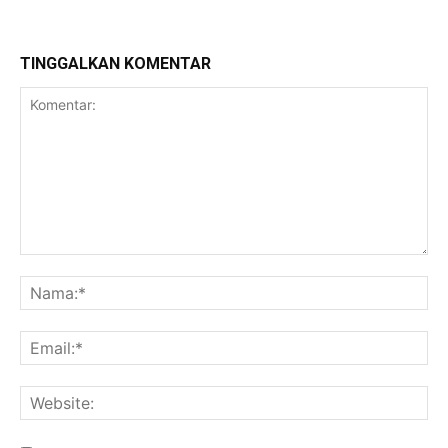
TINGGALKAN KOMENTAR
Komentar:
Na
Ema
Web