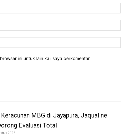
Nama:*
Email:*
Website:
rowser ini untuk lain kali saya berkomentar.
 Keracunan MBG di Jayapura, Jaqualine
Dorong Evaluasi Total
stus 2026