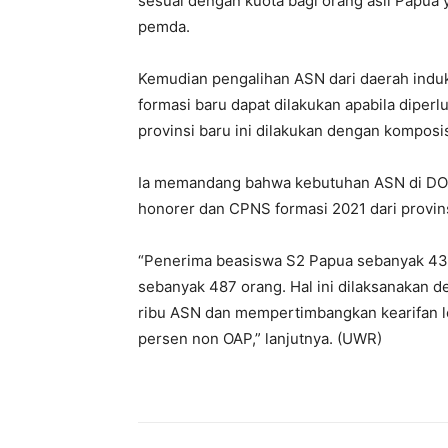
sesuai dengan kuota bagi orang asli Papua
pemda.
Kemudian pengalihan ASN dari daerah indu
formasi baru dapat dilakukan apabila dipe
provinsi baru ini dilakukan dengan kompos
Ia memandang bahwa kebutuhan ASN di DOB 
honorer dan CPNS formasi 2021 dari provins
“Penerima beasiswa S2 Papua sebanyak 434
sebanyak 487 orang. Hal ini dilaksanakan
ribu ASN dan mempertimbangkan kearifan l
persen non OAP,” lanjutnya. (UWR)