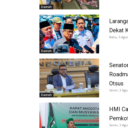
Daerah
Larang
Dekat K
Rabu, 5 Agus
Daerah
Senator
Roadma
Otsus
Senin, 3 Agu
Daerah
HMI Ca
Pemkot
Senin, 3 Agu