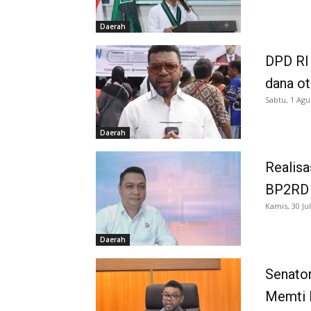
Daerah
DPD RI 
dana o
Sabtu, 1 Agu
Daerah
Realisa
BP2RD S
Kamis, 30 Jul
Daerah
Senator
Memti 