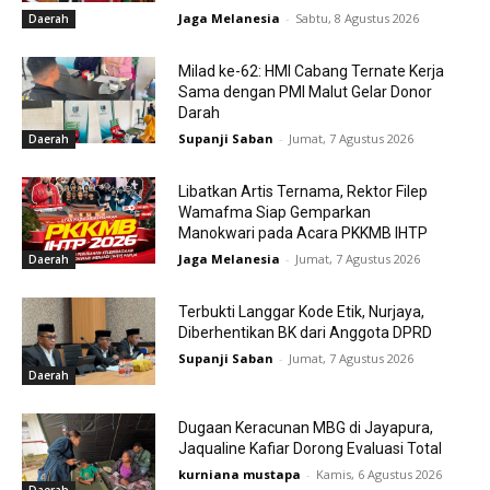
Jaga Melanesia
-
Sabtu, 8 Agustus 2026
Daerah
Milad ke-62: HMI Cabang Ternate Kerja
Sama dengan PMI Malut Gelar Donor
Darah
Supanji Saban
-
Jumat, 7 Agustus 2026
Daerah
Libatkan Artis Ternama, Rektor Filep
Wamafma Siap Gemparkan
Manokwari pada Acara PKKMB IHTP
Jaga Melanesia
-
Jumat, 7 Agustus 2026
Daerah
Terbukti Langgar Kode Etik, Nurjaya,
Diberhentikan BK dari Anggota DPRD
Supanji Saban
-
Jumat, 7 Agustus 2026
Daerah
Dugaan Keracunan MBG di Jayapura,
Jaqualine Kafiar Dorong Evaluasi Total
kurniana mustapa
-
Kamis, 6 Agustus 2026