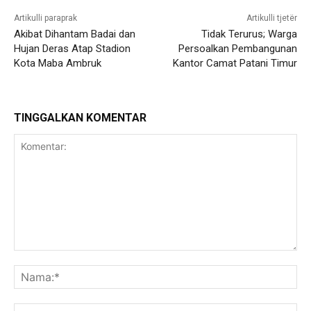
Artikulli paraprak
Artikulli tjetër
Akibat Dihantam Badai dan
Tidak Terurus; Warga
Hujan Deras Atap Stadion
Persoalkan Pembangunan
Kota Maba Ambruk
Kantor Camat Patani Timur
TINGGALKAN KOMENTAR
Komentar:
Na
Ema