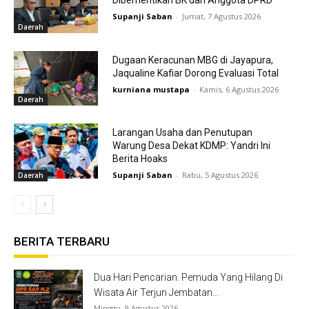
Diberhentikan BK dari Anggota DPRD
Supanji Saban
-
Jumat, 7 Agustus 2026
Daerah
Dugaan Keracunan MBG di Jayapura,
Jaqualine Kafiar Dorong Evaluasi Total
kurniana mustapa
-
Kamis, 6 Agustus 2026
Daerah
Larangan Usaha dan Penutupan
Warung Desa Dekat KDMP: Yandri Ini
Berita Hoaks
Supanji Saban
-
Rabu, 5 Agustus 2026
Daerah
BERITA TERBARU
Dua Hari Pencarian. Pemuda Yang Hilang Di
Wisata Air Terjun Jembatan...
Minggu, 9 Agustus 2026