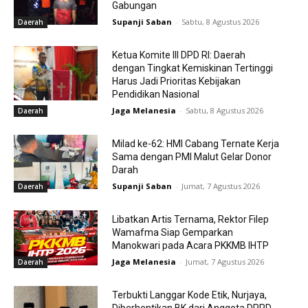
Gabungan
Supanji Saban
-
Sabtu, 8 Agustus 2026
Daerah
Ketua Komite III DPD RI: Daerah
dengan Tingkat Kemiskinan Tertinggi
Harus Jadi Prioritas Kebijakan
Pendidikan Nasional
Jaga Melanesia
-
Sabtu, 8 Agustus 2026
Daerah
Milad ke-62: HMI Cabang Ternate Kerja
Sama dengan PMI Malut Gelar Donor
Darah
Supanji Saban
-
Jumat, 7 Agustus 2026
Daerah
Libatkan Artis Ternama, Rektor Filep
Wamafma Siap Gemparkan
Manokwari pada Acara PKKMB IHTP
Jaga Melanesia
-
Jumat, 7 Agustus 2026
Daerah
Terbukti Langgar Kode Etik, Nurjaya,