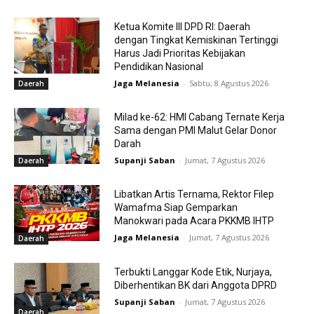
Ketua Komite III DPD RI: Daerah
dengan Tingkat Kemiskinan Tertinggi
Harus Jadi Prioritas Kebijakan
Pendidikan Nasional
Jaga Melanesia
-
Sabtu, 8 Agustus 2026
Daerah
Milad ke-62: HMI Cabang Ternate Kerja
Sama dengan PMI Malut Gelar Donor
Darah
Supanji Saban
-
Jumat, 7 Agustus 2026
Daerah
Libatkan Artis Ternama, Rektor Filep
Wamafma Siap Gemparkan
Manokwari pada Acara PKKMB IHTP
Jaga Melanesia
-
Jumat, 7 Agustus 2026
Daerah
Terbukti Langgar Kode Etik, Nurjaya,
Diberhentikan BK dari Anggota DPRD
Supanji Saban
-
Jumat, 7 Agustus 2026
Daerah