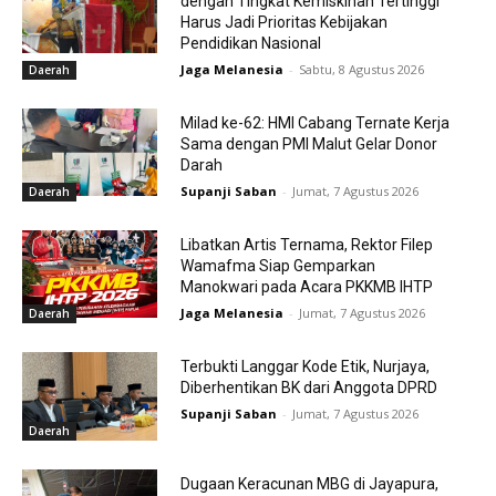
dengan Tingkat Kemiskinan Tertinggi
Harus Jadi Prioritas Kebijakan
Pendidikan Nasional
Jaga Melanesia
-
Sabtu, 8 Agustus 2026
Daerah
Milad ke-62: HMI Cabang Ternate Kerja
Sama dengan PMI Malut Gelar Donor
Darah
Supanji Saban
-
Jumat, 7 Agustus 2026
Daerah
Libatkan Artis Ternama, Rektor Filep
Wamafma Siap Gemparkan
Manokwari pada Acara PKKMB IHTP
Jaga Melanesia
-
Jumat, 7 Agustus 2026
Daerah
Terbukti Langgar Kode Etik, Nurjaya,
Diberhentikan BK dari Anggota DPRD
Supanji Saban
-
Jumat, 7 Agustus 2026
Daerah
Dugaan Keracunan MBG di Jayapura,