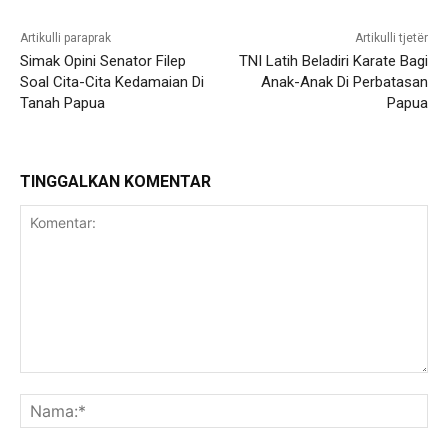
Artikulli paraprak
Artikulli tjetër
Simak Opini Senator Filep
TNI Latih Beladiri Karate Bagi
Soal Cita-Cita Kedamaian Di
Anak-Anak Di Perbatasan
Tanah Papua
Papua
TINGGALKAN KOMENTAR
Komentar:
Na