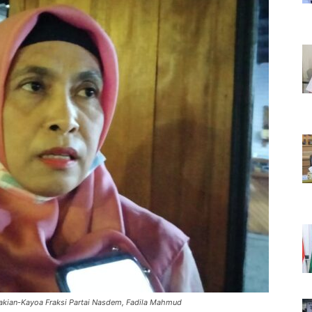
Makian-Kayoa Fraksi Partai Nasdem, Fadila Mahmud