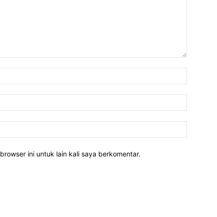
Nama:*
Email:*
Website:
rowser ini untuk lain kali saya berkomentar.