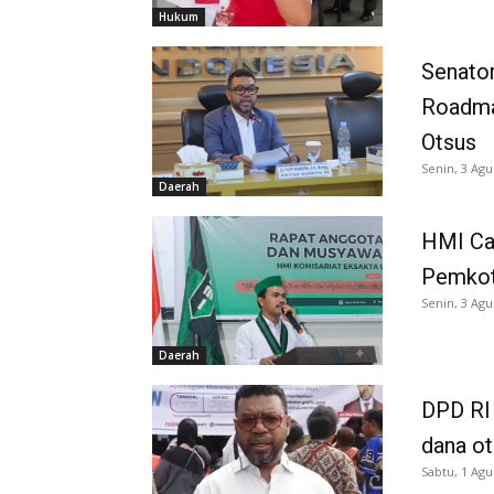
Hukum
Senator
Roadma
Otsus
Senin, 3 Agu
Daerah
HMI Ca
Pemkot
Senin, 3 Agu
Daerah
DPD RI 
dana o
Sabtu, 1 Agu