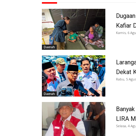
Dugaan
Kafiar 
Kamis, 6 Agu
Daerah
Larang
Dekat K
Rabu, 5 Agus
Daerah
Banyak 
LIRA M
Selasa, 4 Ag