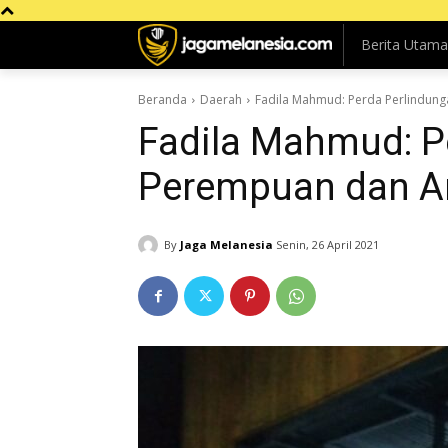
Berita Utama
Beranda
Daerah
Fadila Mahmud: Perda Perlindun
Fadila Mahmud: P
Perempuan dan An
By
Jaga Melanesia
Senin, 26 April 2021