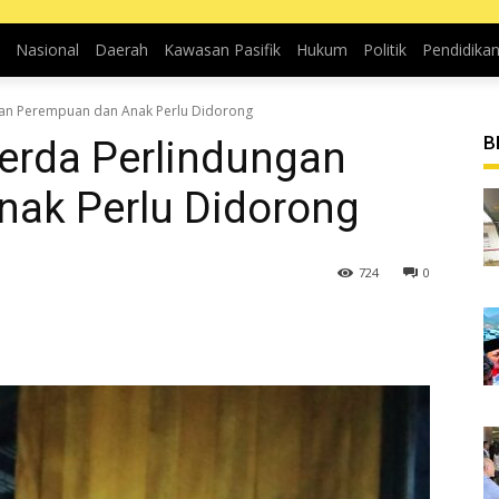
Nasional
Daerah
Kawasan Pasifik
Hukum
Politik
Pendidika
gan Perempuan dan Anak Perlu Didorong
B
erda Perlindungan
ak Perlu Didorong
724
0