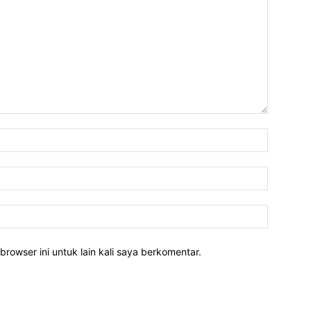
Nama:*
Email:*
Website:
rowser ini untuk lain kali saya berkomentar.