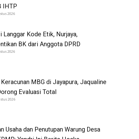
 IHTP
stus 2026
i Langgar Kode Etik, Nurjaya,
entikan BK dari Anggota DPRD
stus 2026
 Keracunan MBG di Jayapura, Jaqualine
Dorong Evaluasi Total
stus 2026
an Usaha dan Penutupan Warung Desa