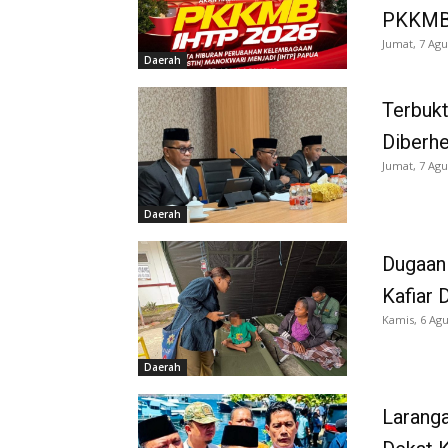
PKKMB
Jumat, 7 Agu
Daerah
Terbukt
Diberh
Jumat, 7 Agu
Daerah
Dugaan
Kafiar 
Kamis, 6 Agu
Daerah
Larang