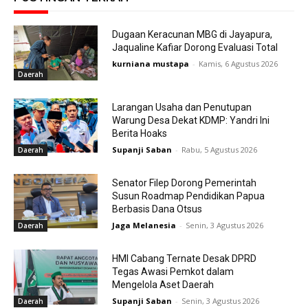
Dugaan Keracunan MBG di Jayapura,
Jaqualine Kafiar Dorong Evaluasi Total
kurniana mustapa
-
Kamis, 6 Agustus 2026
Daerah
Larangan Usaha dan Penutupan
Warung Desa Dekat KDMP: Yandri Ini
Berita Hoaks
Supanji Saban
-
Rabu, 5 Agustus 2026
Daerah
Senator Filep Dorong Pemerintah
Susun Roadmap Pendidikan Papua
Berbasis Dana Otsus
Jaga Melanesia
-
Senin, 3 Agustus 2026
Daerah
HMI Cabang Ternate Desak DPRD
Tegas Awasi Pemkot dalam
Mengelola Aset Daerah
Supanji Saban
-
Senin, 3 Agustus 2026
Daerah