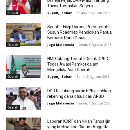
Dimeja Kejati, LIRA Malut Tantang
Tacoy Tuntaskan Segera
Supanji Saban
-
Selasa, 4 Agustus 2026
Hukum
Senator Filep Dorong Pemerintah
Susun Roadmap Pendidikan Papua
Berbasis Dana Otsus
Jaga Melanesia
-
Senin, 3 Agustus 2026
Daerah
HMI Cabang Ternate Desak DPRD
Tegas Awasi Pemkot dalam
Mengelola Aset Daerah
Supanji Saban
-
Senin, 3 Agustus 2026
Daerah
DPD RI dukung saran KPK pisahkan
rekening dana otsus dari APBD
Jaga Melanesia
-
Sabtu, 1 Agustus 2026
Daerah
Laporan KDRT dan Nikah Tanpa Ijin
yang Melibatkan Oknum Anggota