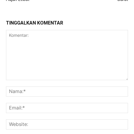
TINGGALKAN KOMENTAR
Komentar:
Na
Ema
Web