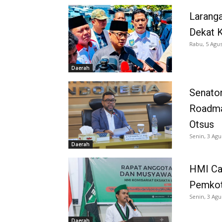
Larang
Dekat K
Rabu, 5 Agus
Daerah
Senator
Roadma
Otsus
Senin, 3 Agu
Daerah
HMI Ca
Pemkot
Senin, 3 Agu
Daerah