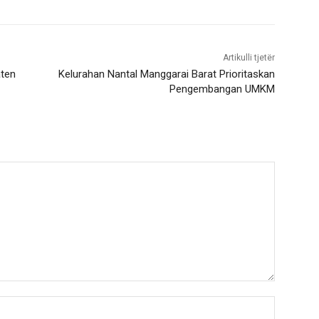
Artikulli tjetër
aten
Kelurahan Nantal Manggarai Barat Prioritaskan
Pengembangan UMKM
Nama:*