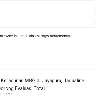
Email:*
Website:
rowser ini untuk lain kali saya berkomentar.
 Keracunan MBG di Jayapura, Jaqualine
Dorong Evaluasi Total
stus 2026