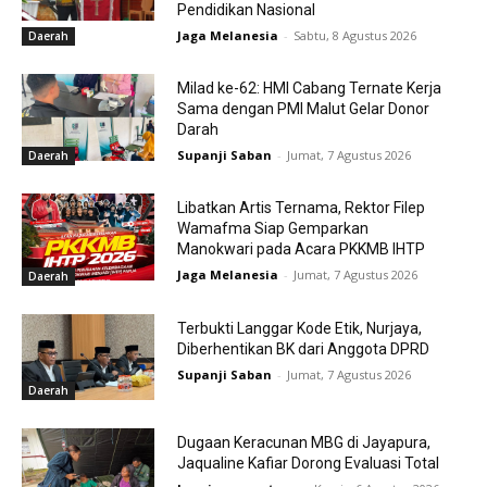
Pendidikan Nasional
Jaga Melanesia
-
Sabtu, 8 Agustus 2026
Daerah
Milad ke-62: HMI Cabang Ternate Kerja
Sama dengan PMI Malut Gelar Donor
Darah
Supanji Saban
-
Jumat, 7 Agustus 2026
Daerah
Libatkan Artis Ternama, Rektor Filep
Wamafma Siap Gemparkan
Manokwari pada Acara PKKMB IHTP
Jaga Melanesia
-
Jumat, 7 Agustus 2026
Daerah
Terbukti Langgar Kode Etik, Nurjaya,
Diberhentikan BK dari Anggota DPRD
Supanji Saban
-
Jumat, 7 Agustus 2026
Daerah
Dugaan Keracunan MBG di Jayapura,
Jaqualine Kafiar Dorong Evaluasi Total