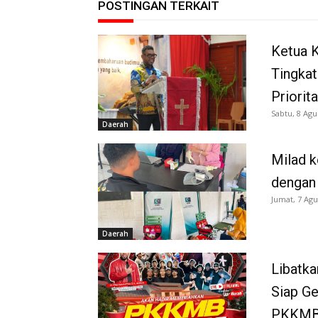
POSTINGAN TERKAIT
Ketua K
Tingkat
Priorit
Sabtu, 8 Agu
Daerah
Milad k
dengan
Jumat, 7 Agu
Daerah
Libatka
Siap G
PKKMB