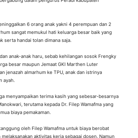
 bergabung dalam pengurus Peradi kabupaten
inggalkan 6 orang anak yakni 4 perempuan dan 2
marhum sangat memukul hati keluarga besar baik yang
k serta handai tolan dimana saja.
 dan anak-anak haru, sebab kehilangan sosok Frengky
arga besar maupun Jemaat GKI Marthen Luter
n jenazah almarhum ke TPU, anak dan istrinya
n ayah.
rga menyampaikan terima kasih yang sebesar-besarnya
Manokwari, terutama kepada Dr. Filep Wamafma yang
emua biaya pemakaman.
itanggung oleh Filep Wamafma untuk biaya berobat
melaksanakan aktivitas kerja sebagai dosen. Namun