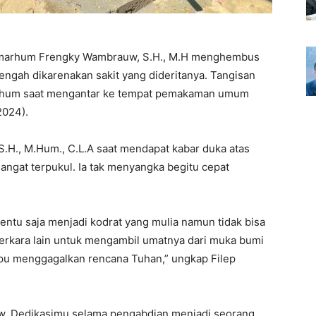
marhum Frengky Wambrauw, S.H., M.H menghembus
Tengah dikarenakan sakit yang dideritanya. Tangisan
lmarhum saat mengantar ke tempat pemakaman umum
2024).
.H., M.Hum., C.L.A saat mendapat kabar duka atas
gat terpukul. Ia tak menyangka begitu cepat
tentu saja menjadi kodrat yang mulia namun tidak bisa
erkara lain untuk mengambil umatnya dari muka bumi
mpu menggagalkan rencana Tuhan,” ungkap Filep
w. Dedikasimu selama pengabdian menjadi seorang