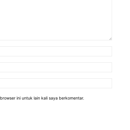
Nama:*
Email:*
Website:
rowser ini untuk lain kali saya berkomentar.