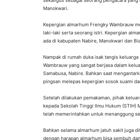
sekaligus sebagai seorang pengacara yang
Manokwari.
Kepergian almarhum Frengky Wambrauw men
laki-laki serta seorang istri. Kepergian al
ada di kabupaten Nabire, Manokwari dan Bia
Nampak di rumah duka isak tangis keluarga
Wambrauw yang sangat berjasa dalam kelu
Samabusa, Nabire. Bahkan saat mengantarka
pingsan melepas kepergian sosok suami da
Setelah dilakukan pemakaman, pihak kelua
kepada Sekolah Tinggi Ilmu Hukum (STIH) 
telah memerintahkan untuk menanggung s
Bahkan selama almarhum jatuh sakit juga d
dengan harapan almarhum bisa sembuh dan 