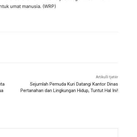
 untuk umat manusia. (WRP)
Artikulli tjetër
uta
Sejumlah Pemuda Kuri Datangi Kantor Dinas
ua
Pertanahan dan Lingkungan Hidup, Tuntut Hal Ini!