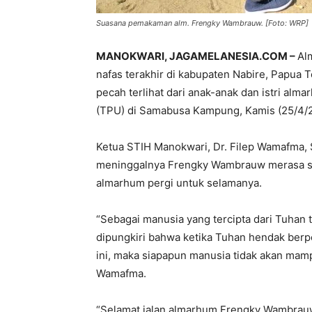
Suasana pemakaman alm. Frengky Wambrauw. [Foto: WRP]
MANOKWARI, JAGAMELANESIA.COM –
Al
nafas terakhir di kabupaten Nabire, Papua 
pecah terlihat dari anak-anak dan istri a
(TPU) di Samabusa Kampung, Kamis (25/4/
Ketua STIH Manokwari, Dr. Filep Wamafma, S
meninggalnya Frengky Wambrauw merasa san
almarhum pergi untuk selamanya.
“Sebagai manusia yang tercipta dari Tuhan 
dipungkiri bahwa ketika Tuhan hendak berp
ini, maka siapapun manusia tidak akan ma
Wamafma.
“Selamat jalan almarhum Frengky Wambrau