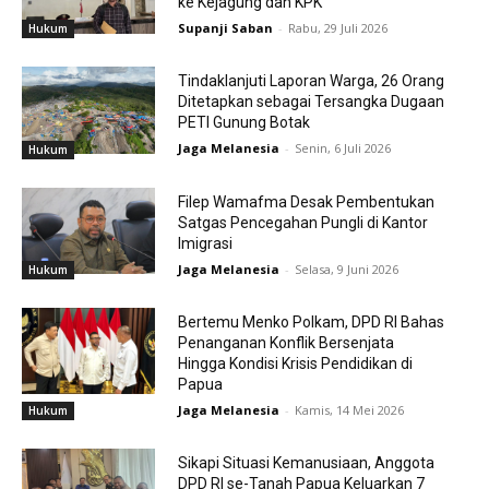
ke Kejagung dan KPK
Supanji Saban
-
Rabu, 29 Juli 2026
Hukum
Tindaklanjuti Laporan Warga, 26 Orang
Ditetapkan sebagai Tersangka Dugaan
PETI Gunung Botak
Jaga Melanesia
-
Senin, 6 Juli 2026
Hukum
Filep Wamafma Desak Pembentukan
Satgas Pencegahan Pungli di Kantor
Imigrasi
Jaga Melanesia
-
Selasa, 9 Juni 2026
Hukum
Bertemu Menko Polkam, DPD RI Bahas
Penanganan Konflik Bersenjata
Hingga Kondisi Krisis Pendidikan di
Papua
Jaga Melanesia
-
Kamis, 14 Mei 2026
Hukum
Sikapi Situasi Kemanusiaan, Anggota
DPD RI se-Tanah Papua Keluarkan 7