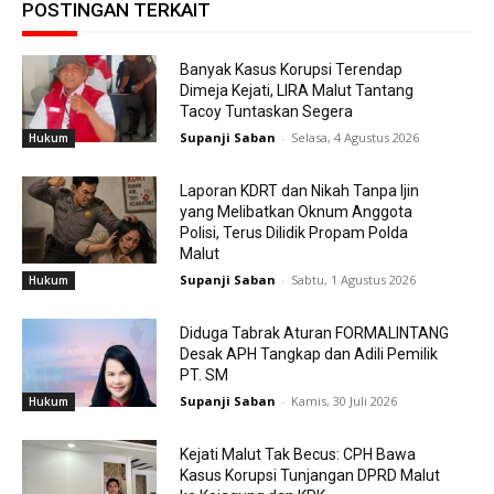
POSTINGAN TERKAIT
Banyak Kasus Korupsi Terendap
Dimeja Kejati, LIRA Malut Tantang
Tacoy Tuntaskan Segera
Supanji Saban
-
Selasa, 4 Agustus 2026
Hukum
Laporan KDRT dan Nikah Tanpa Ijin
yang Melibatkan Oknum Anggota
Polisi, Terus Dilidik Propam Polda
Malut
Supanji Saban
-
Sabtu, 1 Agustus 2026
Hukum
Diduga Tabrak Aturan FORMALINTANG
Desak APH Tangkap dan Adili Pemilik
PT. SM
Supanji Saban
-
Kamis, 30 Juli 2026
Hukum
Kejati Malut Tak Becus: CPH Bawa
Kasus Korupsi Tunjangan DPRD Malut